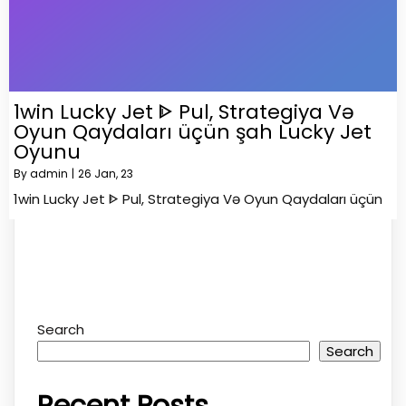
1win Lucky Jet ᐈ Pul, Strategiya Və
Oyun Qaydaları üçün şah Lucky Jet
Oyunu
By
admin
|
26
Jan, 23
1win Lucky Jet ᐈ Pul, Strategiya Və Oyun Qaydaları üçün
Search
Search
Recent Posts