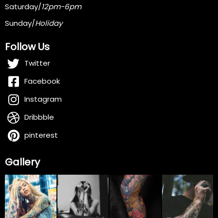
Saturday/
12pm-6pm
Sunday/
Holiday
Follow Us
Twitter
Facebook
Instagram
Dribbble
pinterest
Gallery